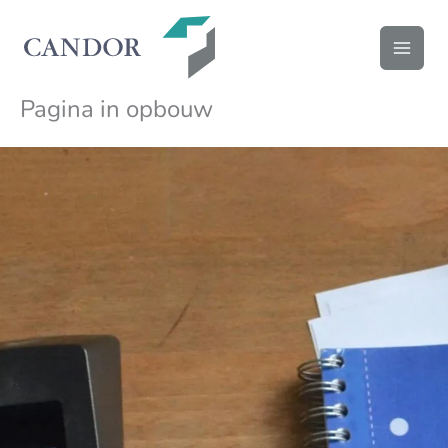
Ga
naar
de
inhoud
Pagina in opbouw