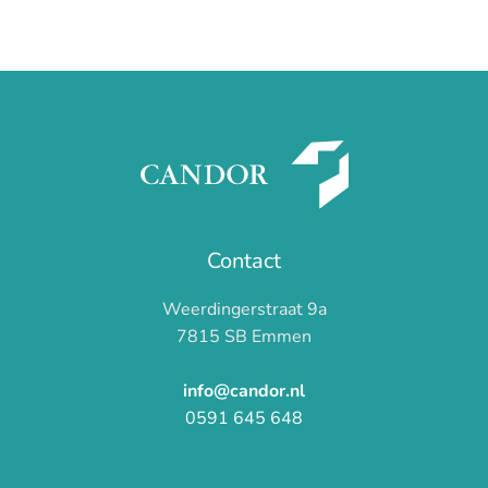
Feestdagen
Lees meer
en
aansprakelijkheid:
wie
betaalt
de
schade?
Contact
Weerdingerstraat 9a
7815 SB Emmen
info@candor.nl
0591 645 648