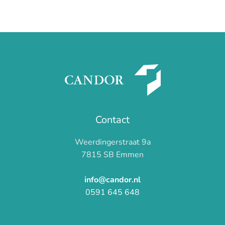
Zorgverzekeringen
Lees meer
2025:
Wat
verandert
er
voor
jou?
Contact
Weerdingerstraat 9a
7815 SB Emmen
info@candor.nl
0591 645 648