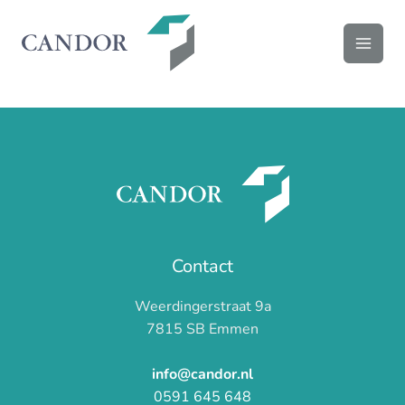
Ga
naar
de
inhoud
Contact
Weerdingerstraat 9a
7815 SB Emmen
info@candor.nl
0591 645 648